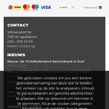
CONTACT
Wilmersdorf 50
7327 AC Apeldoorn
088 – 998 38 88
Neem contact op
NIEUWS
Nieuw: de VCANederland Kennisbank is live!
30 juni 2026
Nieuwe VCA Eind- en Toetstermen vanaf 2026
19 december 2025
We gebruiken cookies om jou een betere
‘Samen werken we aan iets dat heel belangrijk is’
gebruikerservaring van deze site te bieden,
19 december 2025
het verkeer op de site te analyseren, inhoud
‘Wij zorgen ervoor dat theorie en praktijk hand in
te personaliseren en gerichte advertenties
hand gaan’
te plaatsen. Klik op akkoord om hiermee in
19 december 2025
te stemmen. Als je de cookie-categorieën
HANDIGE LINKS
handmatig wilt instellen, kun je deze