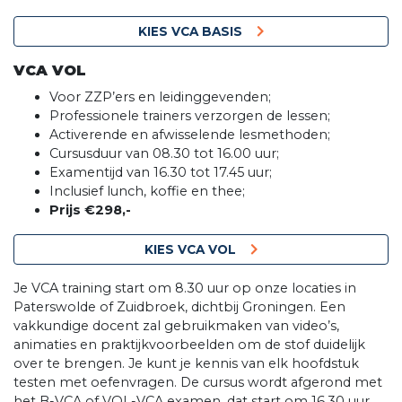
KIES VCA BASIS
VCA VOL
Voor ZZP’ers en leidinggevenden;
Professionele trainers verzorgen de lessen;
Activerende en afwisselende lesmethoden;
Cursusduur van 08.30 tot 16.00 uur;
Examentijd van 16.30 tot 17.45 uur;
Inclusief lunch, koffie en thee;
Prijs €298,-
KIES VCA VOL
Je VCA training start om 8.30 uur op onze locaties in
Paterswolde of Zuidbroek, dichtbij Groningen. Een
vakkundige docent zal gebruikmaken van video’s,
animaties en praktijkvoorbeelden om de stof duidelijk
over te brengen. Je kunt je kennis van elk hoofdstuk
testen met oefenvragen. De cursus wordt afgerond met
het B-VCA of VOL-VCA examen, dat start om 16.30 uur.