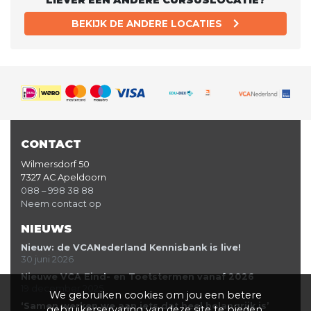
LIEVER EEN ANDERE CURSUSLOCATIE?
BEKIJK DE ANDERE LOCATIES
CONTACT
Wilmersdorf 50
7327 AC Apeldoorn
088 – 998 38 88
Neem contact op
NIEUWS
Nieuw: de VCANederland Kennisbank is live!
30 juni 2026
Nieuwe VCA Eind- en Toetstermen vanaf 2026
19 december 2025
We gebruiken cookies om jou een betere
‘Samen werken we aan iets dat heel belangrijk is’
gebruikerservaring van deze site te bieden,