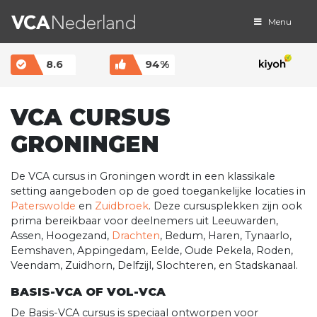
Menu
MAIN NAVIGATION
8.6
94%
VCA CURSUS
GRONINGEN
De VCA cursus in Groningen wordt in een klassikale
setting aangeboden op de goed toegankelijke locaties in
Paterswolde
en
Zuidbroek
. Deze cursusplekken zijn ook
prima bereikbaar voor deelnemers uit Leeuwarden,
Assen, Hoogezand,
Drachten
, Bedum, Haren, Tynaarlo,
Eemshaven, Appingedam, Eelde, Oude Pekela, Roden,
Veendam, Zuidhorn, Delfzijl, Slochteren, en Stadskanaal.
BASIS-VCA OF VOL-VCA
De Basis-VCA cursus is speciaal ontworpen voor