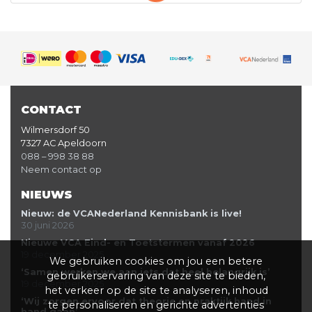
CONTACT
Wilmersdorf 50
7327 AC Apeldoorn
088 – 998 38 88
Neem contact op
NIEUWS
Nieuw: de VCANederland Kennisbank is live!
30 juni 2026
Nieuwe VCA Eind- en Toetstermen vanaf 2026
19 december 2025
We gebruiken cookies om jou een betere
‘Samen werken we aan iets dat heel belangrijk is’
gebruikerservaring van deze site te bieden,
19 december 2025
het verkeer op de site te analyseren, inhoud
‘Wij zorgen ervoor dat theorie en praktijk hand in
te personaliseren en gerichte advertenties
hand gaan’