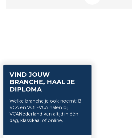
VIND JOUW
BRANCHE, HAAL JE
DIPLOMA
Welke branche je ook noemt: B-
VCA en VOL-VCA halen bij
VCANederland kan altijd in één
dag, klassikaal of online.