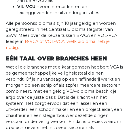
aan de B-VCA-eis
VIL-VCU
– voor intercedenten en
leidinggevenden in uitzendorganisaties
Alle persoonsdiploma’s zijn 10 jaar geldig en worden
geregistreerd in het Centraal Diploma Register van
SSVV. Meer over de keuze tussen B-VCA en VOL-VCA
lees je in
B-VCA of VOL-VCA: welk diploma heb je
nodig
.
EÉN TAAL OVER BRANCHES HEEN
Wat al die branches met elkaar gemeen hebben: VCA is
de gemeenschappelijke veiligheidstaal die hen
verbindt. Of je nu vandaag op een raffinaderij werkt en
morgen op een schip of als zzp’er meerdere sectoren
combineert, met een geldig VCA-diploma beschik je
altijd over de juiste basis. Dat is de kracht van het
systeem. Het zorgt ervoor dat een lasser en een
uitvoerder, een schoonmaker en een projectleider, een
chauffeur en een steigerbouwer dezelfde dingen
verstaan onder veilig werken. En dat is precies waarom
opdrachtgevers het in zoveel sectoren als