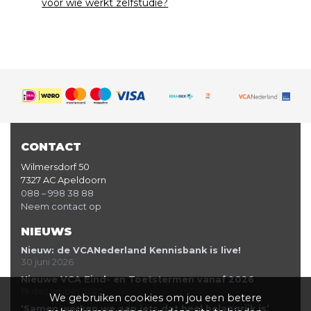
voor wie werkt zelfstudie?
CONTACT
Wilmersdorf 50
7327 AC Apeldoorn
088 – 998 38 88
Neem contact op
NIEUWS
Nieuw: de VCANederland Kennisbank is live!
30 juni 2026
Nieuwe VCA Eind- en Toetstermen vanaf 2026
19 december 2025
We gebruiken cookies om jou een betere
‘Samen werken we aan iets dat heel belangrijk is’