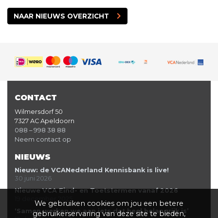
NAAR NIEUWS OVERZICHT
CONTACT
Wilmersdorf 50
7327 AC Apeldoorn
088 – 998 38 88
Neem contact op
NIEUWS
Nieuw: de VCANederland Kennisbank is live!
30 juni 2026
Nieuwe VCA Eind- en Toetstermen vanaf 2026
19 december 2025
We gebruiken cookies om jou een betere
‘Samen werken we aan iets dat heel belangrijk is’
gebruikerservaring van deze site te bieden,