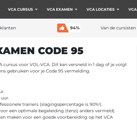
VCA CURSUS
VCA EXAMEN
VCA LOCATIES
VCA
klanten
94%
Van de cursisten
XAMEN CODE 95
cursus voor VOL-VCA. Dit kan versneld in 1 dag of je volgt
vens gebruiken voor je Code 95 vermelding.
ur.
 uur.
ssionele trainers (slagingspercentage is 90%!).
oor een optimale begeleiding (tenzij anders vermeld).
men maken voor een goede voorbereiding op het VCA