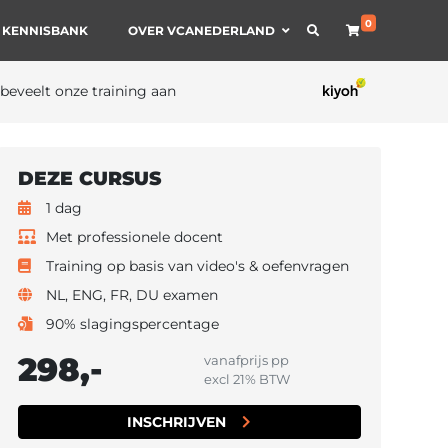
0
 KENNISBANK
OVER VCANEDERLAND
 beveelt onze training aan
DEZE CURSUS
1 dag
Met professionele docent
Training op basis van video's & oefenvragen
NL, ENG, FR, DU examen
90% slagingspercentage
298,-
vanafprijs pp
excl 21% BTW
INSCHRIJVEN