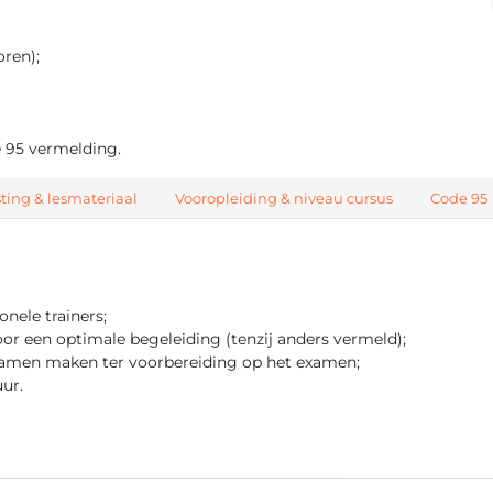
ren);
e 95 vermelding.
ting & lesmateriaal
Vooropleiding & niveau cursus
Code 95
nele trainers;
r een optimale begeleiding (tenzij anders vermeld);
xamen maken ter voorbereiding op het examen;
uur.