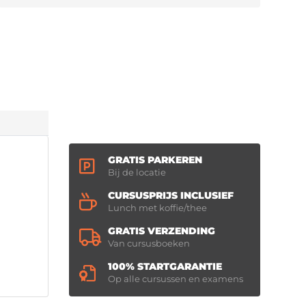
GRATIS PARKEREN
Bij de locatie
CURSUSPRIJS INCLUSIEF
Lunch met koffie/thee
GRATIS VERZENDING
Van cursusboeken
100% STARTGARANTIE
Op alle cursussen en examens