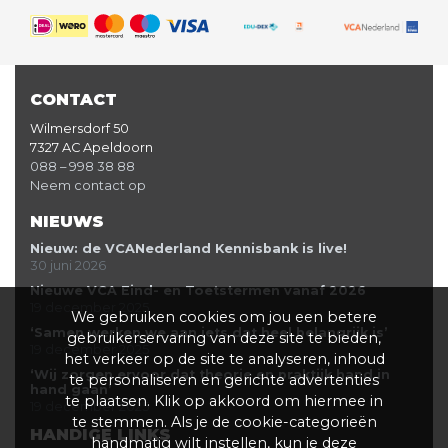
CONTACT
Wilmersdorf 50
7327 AC Apeldoorn
088 – 998 38 88
Neem contact op
NIEUWS
Nieuw: de VCANederland Kennisbank is live!
30 juni 2026
Nieuwe VCA Eind- en Toetstermen vanaf 2026
19 december 2025
We gebruiken cookies om jou een betere
‘Samen werken we aan iets dat heel belangrijk is’
gebruikerservaring van deze site te bieden,
19 december 2025
het verkeer op de site te analyseren, inhoud
‘Wij zorgen ervoor dat theorie en praktijk hand in
te personaliseren en gerichte advertenties
hand gaan’
te plaatsen. Klik op akkoord om hiermee in
19 december 2025
te stemmen. Als je de cookie-categorieën
HANDIGE LINKS
handmatig wilt instellen, kun je deze