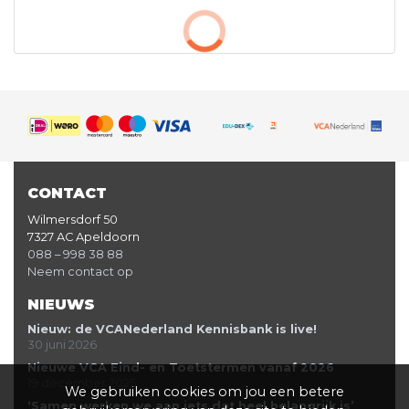
CONTACT
Wilmersdorf 50
7327 AC Apeldoorn
088 – 998 38 88
Neem contact op
NIEUWS
Nieuw: de VCANederland Kennisbank is live!
30 juni 2026
Nieuwe VCA Eind- en Toetstermen vanaf 2026
19 december 2025
We gebruiken cookies om jou een betere
‘Samen werken we aan iets dat heel belangrijk is’