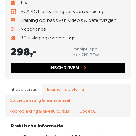
1 dag
VCA VOL e-learning ter voorbereiding
Training op basis van video's & oefenvragen
Nederlands
90% slagingspercentage
298,-
vanafprijs pp
excl 21% BTW
INSCHRIJVEN
Inhoud cursus
Examen & diploma
Studiebelasting & lesmateriaal
Vooropleiding & niveau cursus
Code 95
Praktische informatie