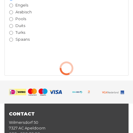
Engels
Arabisch
Pools
Duits
Turks
Spaans
CONTACT
Wilmersdorf 50
7327 AC Apeldoorn