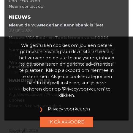
088 – 998 38 88
Neem contact op
NIEUWS
Nieuw: de VCANederland Kennisbank is live!
30 juni 2026
Nieuwe VCA Eind- en Toetstermen vanaf 2026
19 december 2025
We gebruiken cookies om jou een betere
‘Samen werken we aan iets dat heel belangrijk is’
gebruikerservaring van deze site te bieden,
19 december 2025
het verkeer op de site te analyseren, inhoud
‘Wij zorgen ervoor dat theorie en praktijk hand in
te personaliseren en gerichte advertenties
hand gaan’
te plaatsen. Klik op akkoord om hiermee in
19 december 2025
te stemmen. Als je de cookie-categorieën
HANDIGE LINKS
handmatig wilt instellen, kun je deze
beheren door op 'Privacyvoorkeuren' te
VCA Kennisbank
Alg. Voorwaarden / Privacy
klikken.
Cookies
Retour- & teruggavebeleid
Privacy voorkeuren
IK GA AKKOORD
Copyright 2026