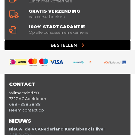
Lunch met koffie/thee
GRATIS VERZENDING
Van cursusboeken
100% STARTGARANTIE
Op alle cursussen en examens
BESTELLEN
CONTACT
Wilmersdorf 50
7327 AC Apeldoorn
088 – 998 38 88
Neem contact op
NIEUWS
Nieuw: de VCANederland Kennisbank is live!
30 juni 2026