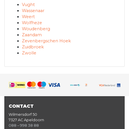
Vught
Wassenaar
Weert
Wolfheze
Woudenberg
Zaandam
Zevenbergschen Hoek
Zuidbroek
Zwolle
CONTACT
Wilmersdorf 50
7327 AC Apeldoorn
088 – 998 38 88