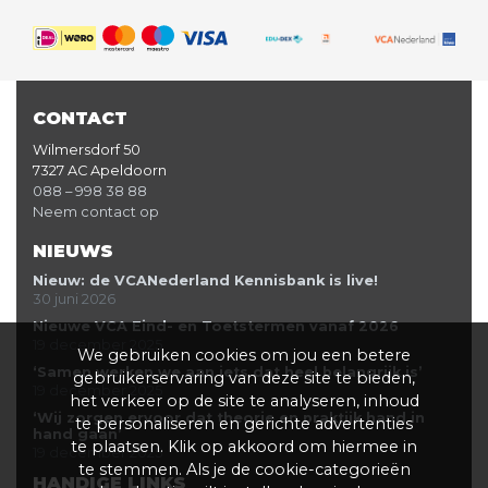
CONTACT
Wilmersdorf 50
7327 AC Apeldoorn
088 – 998 38 88
Neem contact op
NIEUWS
Nieuw: de VCANederland Kennisbank is live!
30 juni 2026
Nieuwe VCA Eind- en Toetstermen vanaf 2026
19 december 2025
We gebruiken cookies om jou een betere
‘Samen werken we aan iets dat heel belangrijk is’
gebruikerservaring van deze site te bieden,
19 december 2025
het verkeer op de site te analyseren, inhoud
‘Wij zorgen ervoor dat theorie en praktijk hand in
te personaliseren en gerichte advertenties
hand gaan’
te plaatsen. Klik op akkoord om hiermee in
19 december 2025
te stemmen. Als je de cookie-categorieën
HANDIGE LINKS