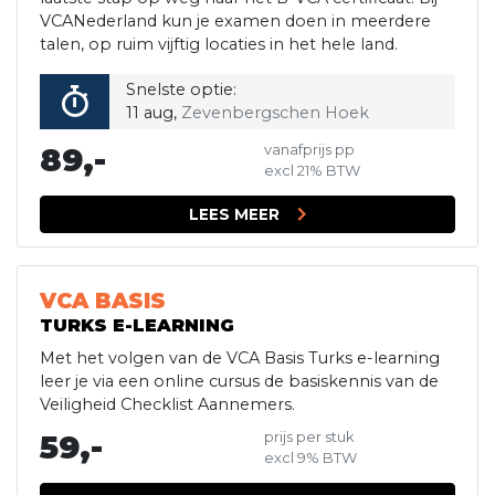
VCANederland kun je examen doen in meerdere
talen, op ruim vijftig locaties in het hele land.
Snelste optie:
11 aug,
Zevenbergschen Hoek
89,-
vanafprijs pp
excl 21% BTW
LEES MEER
VCA BASIS
TURKS E-LEARNING
Met het volgen van de VCA Basis Turks e-learning
leer je via een online cursus de basiskennis van de
Veiligheid Checklist Aannemers.
59,-
prijs per stuk
excl 9% BTW