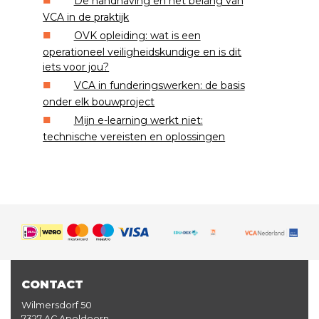
De handhaving en het belang van
VCA in de praktijk
OVK opleiding: wat is een
operationeel veiligheidskundige en is dit
iets voor jou?
VCA in funderingswerken: de basis
onder elk bouwproject
Mijn e-learning werkt niet:
technische vereisten en oplossingen
CONTACT
Wilmersdorf 50
7327 AC Apeldoorn