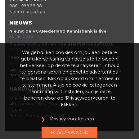
088 – 998 38 88
Neem contact op
NIEUWS
Nieuw: de VCANederland Kennisbank is live!
30 juni 2026
Nieuwe VCA Eind- en Toetstermen vanaf 2026
19 december 2025
We gebruiken cookies om jou een betere
‘Samen werken we aan iets dat heel belangrijk is’
gebruikerservaring van deze site te bieden,
19 december 2025
het verkeer op de site te analyseren, inhoud
‘Wij zorgen ervoor dat theorie en praktijk hand in
te personaliseren en gerichte advertenties
hand gaan’
te plaatsen. Klik op akkoord om hiermee in
19 december 2025
te stemmen. Als je de cookie-categorieën
HANDIGE LINKS
handmatig wilt instellen, kun je deze
beheren door op 'Privacyvoorkeuren' te
VCA Kennisbank
Alg. Voorwaarden / Privacy
klikken.
Cookies
Retour- & teruggavebeleid
Privacy voorkeuren
IK GA AKKOORD