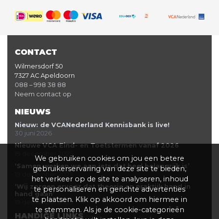
CONTACT
Wilmersdorf 50
7327 AC Apeldoorn
088 – 998 38 88
Neem contact op
NIEUWS
Nieuw: de VCANederland Kennisbank is live!
30 juni 2026
Nieuwe VCA Eind- en Toetstermen vanaf 2026
19 december 2025
We gebruiken cookies om jou een betere
‘Samen werken we aan iets dat heel belangrijk is’
gebruikerservaring van deze site te bieden,
19 december 2025
het verkeer op de site te analyseren, inhoud
‘Wij zorgen ervoor dat theorie en praktijk hand in
te personaliseren en gerichte advertenties
hand gaan’
te plaatsen. Klik op akkoord om hiermee in
19 december 2025
te stemmen. Als je de cookie-categorieën
HANDIGE LINKS