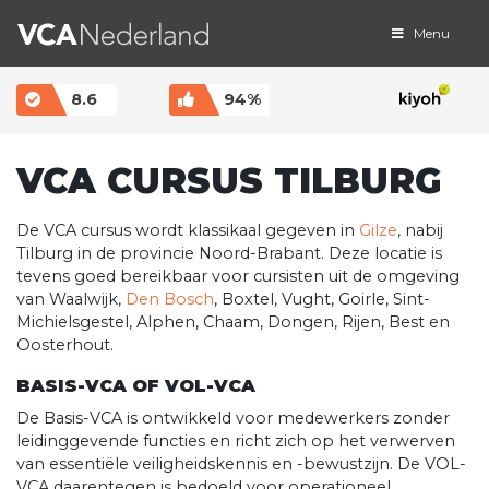
Menu
MAIN NAVIGATION
8.6
94%
VCA CURSUS TILBURG
De VCA cursus wordt klassikaal gegeven in
Gilze
, nabij
Tilburg in de provincie Noord-Brabant. Deze locatie is
tevens goed bereikbaar voor cursisten uit de omgeving
van Waalwijk,
Den Bosch
, Boxtel, Vught, Goirle, Sint-
Michielsgestel, Alphen, Chaam, Dongen, Rijen, Best en
Oosterhout.
BASIS-VCA OF VOL-VCA
De Basis-VCA is ontwikkeld voor medewerkers zonder
leidinggevende functies en richt zich op het verwerven
van essentiële veiligheidskennis en -bewustzijn. De VOL-
VCA daarentegen is bedoeld voor operationeel