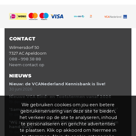
CONTACT
Wilmersdorf 50
7327 AC Apeldoorn
088 – 998 38 88
Neem contact op
NIEUWS
Nieuw: de VCANederland Kennisbank is live!
30 juni 2026
Nieuwe VCA Eind- en Toetstermen vanaf 2026
19 december 2025
We gebruiken cookies om jou een betere
‘Samen werken we aan iets dat heel belangrijk is’
gebruikerservaring van deze site te bieden,
19 december 2025
het verkeer op de site te analyseren, inhoud
‘Wij zorgen ervoor dat theorie en praktijk hand in
te personaliseren en gerichte advertenties
hand gaan’
te plaatsen. Klik op akkoord om hiermee in
19 december 2025