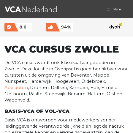
Menu
MAIN NAVIGATION
8.6
94%
VCA CURSUS ZWOLLE
De VCA cursus wordt ook klassikaal aangeboden in
Zwolle. Deze locatie in Overijssel is goed bereikbaar voor
cursisten uit de omgeving van Deventer, Meppel,
Nunspeet, Harderwijk, Hoogeveen, Oldebroek,
Apeldoorn
, Dronten, Dalfsen, Kampen, Epe, Ermelo,
Giethoorn, Raalte, Steenwijk, Berkum, Hattem, Olst en
Wapenveld.
BASIS-VCA OF VOL-VCA
Basis-VCA is ontworpen voor medewerkers zonder
leidinggevende verantwoordelijkheid en legt de nadruk
op essentiële kennis en veiligheidsbewustzijn. Aan de