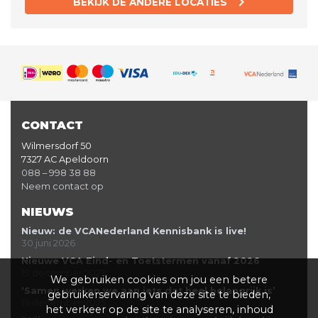
BEKIJK DE ANDERE LOCATIES
CONTACT
Wilmersdorf 50
7327 AC Apeldoorn
088 – 998 38 88
Neem contact op
NIEUWS
Nieuw: de VCANederland Kennisbank is live!
30 juni 2026
Nieuwe VCA Eind- en Toetstermen vanaf 2026
19 december 2025
We gebruiken cookies om jou een betere
‘Samen werken we aan iets dat heel belangrijk is’
gebruikerservaring van deze site te bieden,
19 december 2025
het verkeer op de site te analyseren, inhoud