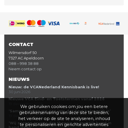
CONTACT
Wilmersdorf 50
7327 AC Apeldoorn
088 – 998 38 88
Neem contact op
NIEUWS
Nieuw: de VCANederland Kennisbank is live!
30 juni 2026
Nieuwe VCA Eind- en Toetstermen vanaf 2026
19 december 2025
We gebruiken cookies om jou een betere
‘Samen werken we aan iets dat heel belangrijk is’
gebruikerservaring van deze site te bieden,
19 december 2025
het verkeer op de site te analyseren, inhoud
‘Wij zorgen ervoor dat theorie en praktijk hand in
te personaliseren en gerichte advertenties
hand gaan’