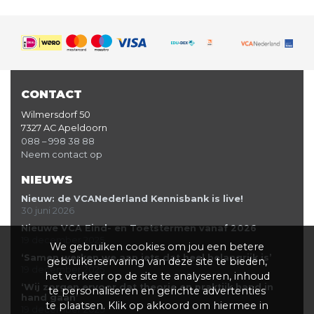
CONTACT
Wilmersdorf 50
7327 AC Apeldoorn
088 – 998 38 88
Neem contact op
NIEUWS
Nieuw: de VCANederland Kennisbank is live!
30 juni 2026
Nieuwe VCA Eind- en Toetstermen vanaf 2026
19 december 2025
We gebruiken cookies om jou een betere
‘Samen werken we aan iets dat heel belangrijk is’
gebruikerservaring van deze site te bieden,
19 december 2025
het verkeer op de site te analyseren, inhoud
‘Wij zorgen ervoor dat theorie en praktijk hand in
te personaliseren en gerichte advertenties
hand gaan’
te plaatsen. Klik op akkoord om hiermee in
19 december 2025