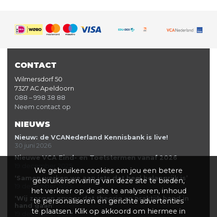
CONTACT
Wilmersdorf 50
7327 AC Apeldoorn
088 – 998 38 88
Neem contact op
NIEUWS
Nieuw: de VCANederland Kennisbank is live!
30 juni 2026
Nieuwe VCA Eind- en Toetstermen vanaf 2026
19 december 2025
We gebruiken cookies om jou een betere
‘Samen werken we aan iets dat heel belangrijk is’
gebruikerservaring van deze site te bieden,
19 december 2025
het verkeer op de site te analyseren, inhoud
‘Wij zorgen ervoor dat theorie en praktijk hand in
te personaliseren en gerichte advertenties
hand gaan’
te plaatsen. Klik op akkoord om hiermee in
19 december 2025