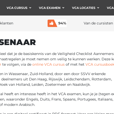
VCA CURSUS
VCA EXAMEN
VCA LOCATIES
VCA
klanten
94%
Van de cursisten
SSENAAR
eel dat je de basiskennis van de Veiligheid Checklist Aannemers
gsmaatregelen je moet nemen om veilig te kunnen werken. Deze k
r
te volgen, via de
online VCA cursus
of met het
VCA cursusboe
in Wassenaar, Zuid-Holland, door een door SSVV erkende
or deelnemers uit Den Haag, Rijswijk, Leidschendam, Rotterdam,
 Hoek van Holland, Leiden, Zoetermeer en Naaldwijk.
l heeft en interesse heeft in het VCA examen, kun je je (tegen e
en, waaronder Engels, Duits, Frans, Spaans, Portugees, Italiaans,
of modern Arabisch.
e een digitaal certificaat in PDF-formaat. Voor een kleine mee