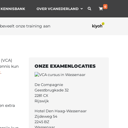
0
 KENNISBANK
OVER VCANEDERLAND
 beveelt onze training aan
 (VCA)
ONZE EXAMENLOCATIES
ennis kun
k
.
De Compagnie
Geestbrugkade 32
2281 CX
Rijswijk
en extra
Hotel Den Haag-Wassenaar
Zijdeweg 54
2245 BZ
Wassenaar
rprijs kun