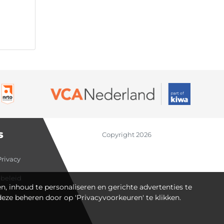
S
Copyright 2026
Privacy
ebeleid
n, inhoud te personaliseren en gerichte advertenties te
deze beheren door op 'Privacyvoorkeuren' te klikken.