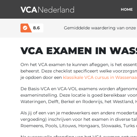
HOME
MAIN NAVIGATION
8.6
Gemiddelde waardering van onze 
VCA EXAMEN IN WA
Om het VCA examen te kunnen afleggen, is het essenti
beheerst. Deze checklist specificeert welke voorzor
je opdoen door een
klassikale VCA cursus in Wassenaa
De Basis-VCA en VCA-VOL examens worden afgenomen 
exameninstelling. Deze locatie is goed bereikbaar vo
Wateringen, Delft, Berkel en Rodenrijs, het Westland,
Als jij of een van je medewerkers een andere moedertaa
vergoeding) inschrijven voor het examen in diverse tal
Roemeens, Pools, Litouws, Hongaars, Slowaaks, Turks 
Na succesvolle afronding van het VCA examen ontvang j