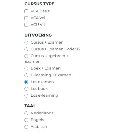
CURSUS TYPE
VCA Basis
VCA Vol
VCU VIL
UITVOERING
Cursus + Examen
Cursus + Examen Code 95
Cursus Uitgebreid +
Examen
Boek + Examen
E-learning + Examen
Los examen
Los boek
Los e-learning
TAAL
Nederlands
Engels
Arabisch