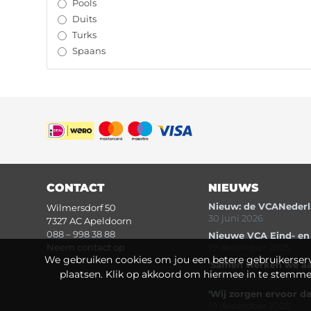
Pools
Duits
Turks
Spaans
CONTACT
NIEUWS
Nieuw: de VCANederla
Wilmersdorf 50
30 juni 2026
7327 AC Apeldoorn
088 – 998 38 88
Nieuwe VCA Eind- en
Neem contact op
19 december 2025
We gebruiken cookies om jou een betere gebruikerservar
‘Samen werken we aan 
plaatsen. Klik op akkoord om hiermee in te stemmen.
19 december 2025
‘Wij zorgen ervoor da
19 december 2025