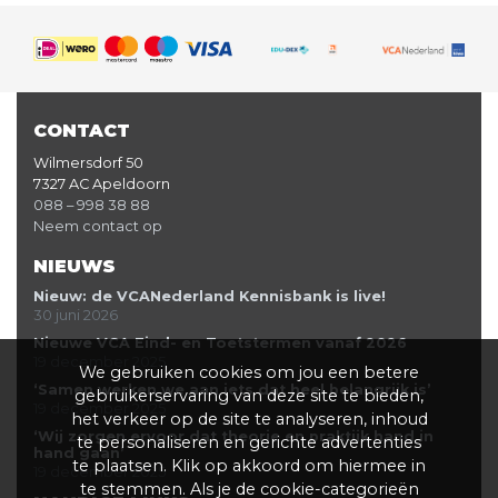
CONTACT
Wilmersdorf 50
7327 AC Apeldoorn
088 – 998 38 88
Neem contact op
NIEUWS
Nieuw: de VCANederland Kennisbank is live!
30 juni 2026
Nieuwe VCA Eind- en Toetstermen vanaf 2026
19 december 2025
We gebruiken cookies om jou een betere
‘Samen werken we aan iets dat heel belangrijk is’
gebruikerservaring van deze site te bieden,
19 december 2025
het verkeer op de site te analyseren, inhoud
‘Wij zorgen ervoor dat theorie en praktijk hand in
te personaliseren en gerichte advertenties
hand gaan’
te plaatsen. Klik op akkoord om hiermee in
19 december 2025
te stemmen. Als je de cookie-categorieën