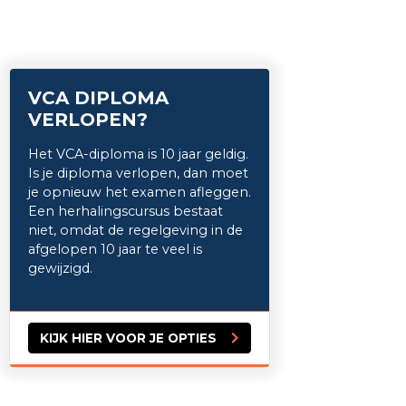
VCA DIPLOMA
VERLOPEN?
Het VCA-diploma is 10 jaar geldig.
Is je diploma verlopen, dan moet
je opnieuw het examen afleggen.
Een herhalingscursus bestaat
niet, omdat de regelgeving in de
afgelopen 10 jaar te veel is
gewijzigd.
KIJK HIER VOOR JE OPTIES