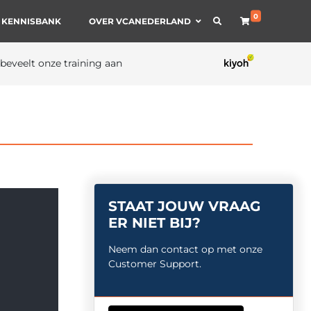
0
 KENNISBANK
OVER VCANEDERLAND
 beveelt onze training aan
STAAT JOUW VRAAG
ER NIET BIJ?
Neem dan contact op met onze
Customer Support.