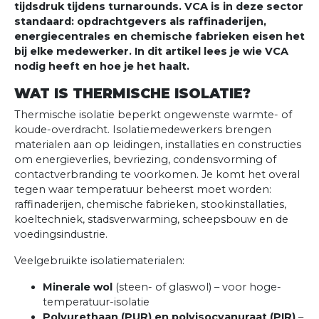
tijdsdruk tijdens turnarounds. VCA is in deze sector
standaard: opdrachtgevers als raffinaderijen,
energiecentrales en chemische fabrieken eisen het
bij elke medewerker. In dit artikel lees je wie VCA
nodig heeft en hoe je het haalt.
WAT IS THERMISCHE ISOLATIE?
Thermische isolatie beperkt ongewenste warmte- of
koude-overdracht. Isolatiemedewerkers brengen
materialen aan op leidingen, installaties en constructies
om energieverlies, bevriezing, condensvorming of
contactverbranding te voorkomen. Je komt het overal
tegen waar temperatuur beheerst moet worden:
raffinaderijen, chemische fabrieken, stookinstallaties,
koeltechniek, stadsverwarming, scheepsbouw en de
voedingsindustrie.
Veelgebruikte isolatiematerialen:
Minerale wol
(steen- of glaswol) – voor hoge-
temperatuur-isolatie
Polyurethaan (PUR) en polyisocyanuraat (PIR)
–