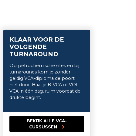
KLAAR VOOR DE
VOLGENDE
TURNAROUND
Op petrochemische sites en bij
turnarounds kom je zonder
geldig VCA-diploma de poort
niet door. Haal je B-VCA of VOL-
VCA in één dag, ruim voordat de
drukte begint.
BEKIJK ALLE VCA-
CURSUSSEN