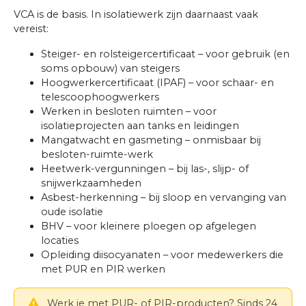
VCA is de basis. In isolatiewerk zijn daarnaast vaak
vereist:
Steiger- en rolsteigercertificaat – voor gebruik (en
soms opbouw) van steigers
Hoogwerkercertificaat (IPAF) – voor schaar- en
telescoophoogwerkers
Werken in besloten ruimten – voor
isolatieprojecten aan tanks en leidingen
Mangatwacht en gasmeting – onmisbaar bij
besloten-ruimte-werk
Heetwerk-vergunningen – bij las-, slijp- of
snijwerkzaamheden
Asbest-herkenning – bij sloop en vervanging van
oude isolatie
BHV – voor kleinere ploegen op afgelegen
locaties
Opleiding diisocyanaten – voor medewerkers die
met PUR en PIR werken
Werk je met PUR- of PIR-producten? Sinds 24