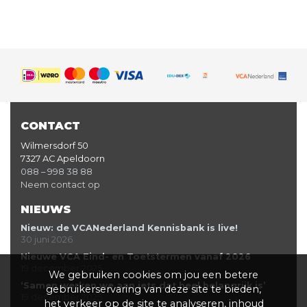
CONTACT
Wilmersdorf 50
7327 AC Apeldoorn
088 – 998 38 88
Neem contact op
NIEUWS
Nieuw: de VCANederland Kennisbank is live!
30 juni 2026
Nieuwe VCA Eind- en Toetstermen vanaf 2026
19 december 2025
We gebruiken cookies om jou een betere
‘Samen werken we aan iets dat heel belangrijk is’
gebruikerservaring van deze site te bieden,
19 december 2025
het verkeer op de site te analyseren, inhoud