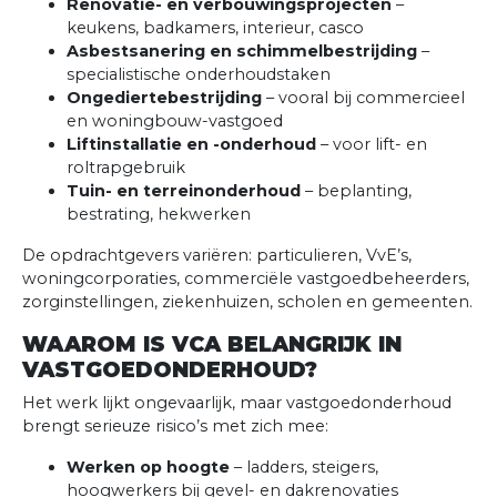
Renovatie- en verbouwingsprojecten
–
keukens, badkamers, interieur, casco
Asbestsanering en schimmelbestrijding
–
specialistische onderhoudstaken
Ongediertebestrijding
– vooral bij commercieel
en woningbouw-vastgoed
Liftinstallatie en -onderhoud
– voor lift- en
roltrapgebruik
Tuin- en terreinonderhoud
– beplanting,
bestrating, hekwerken
De opdrachtgevers variëren: particulieren, VvE’s,
woningcorporaties, commerciële vastgoedbeheerders,
zorginstellingen, ziekenhuizen, scholen en gemeenten.
WAAROM IS VCA BELANGRIJK IN
VASTGOEDONDERHOUD?
Het werk lijkt ongevaarlijk, maar vastgoedonderhoud
brengt serieuze risico’s met zich mee:
Werken op hoogte
– ladders, steigers,
hoogwerkers bij gevel- en dakrenovaties