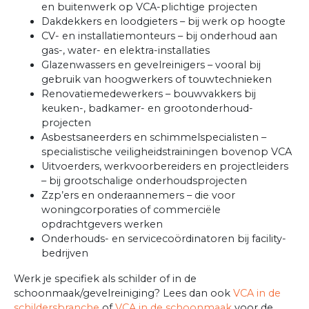
en buitenwerk op VCA-plichtige projecten
Dakdekkers en loodgieters – bij werk op hoogte
CV- en installatiemonteurs – bij onderhoud aan
gas-, water- en elektra-installaties
Glazenwassers en gevelreinigers – vooral bij
gebruik van hoogwerkers of touwtechnieken
Renovatiemedewerkers – bouwvakkers bij
keuken-, badkamer- en grootonderhoud-
projecten
Asbestsaneerders en schimmelspecialisten –
specialistische veiligheidstrainingen bovenop VCA
Uitvoerders, werkvoorbereiders en projectleiders
– bij grootschalige onderhoudsprojecten
Zzp’ers en onderaannemers – die voor
woningcorporaties of commerciële
opdrachtgevers werken
Onderhouds- en servicecoördinatoren bij facility-
bedrijven
Werk je specifiek als schilder of in de
schoonmaak/gevelreiniging? Lees dan ook
VCA in de
schildersbranche
of
VCA in de schoonmaak
voor de