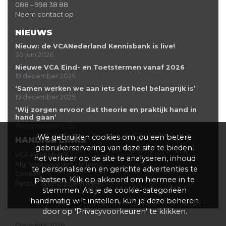
088 – 998 38 88
Neem contact op
NIEUWS
Nieuw: de VCANederland Kennisbank is live!
30 juni 2026
Nieuwe VCA Eind- en Toetstermen vanaf 2026
19 december 2025
‘Samen werken we aan iets dat heel belangrijk is’
19 december 2025
‘Wij zorgen ervoor dat theorie en praktijk hand in
hand gaan’
19 december 2025
We gebruiken cookies om jou een betere
HANDIGE LINKS
gebruikerservaring van deze site te bieden,
VCA Kennisbank
het verkeer op de site te analyseren, inhoud
Alg. Voorwaarden / Privacy
te personaliseren en gerichte advertenties te
Cookies
plaatsen. Klik op akkoord om hiermee in te
Retour- & teruggavebeleid
stemmen. Als je de cookie-categorieën
handmatig wilt instellen, kun je deze beheren
door op 'Privacyvoorkeuren' te klikken.
Copyright 2026