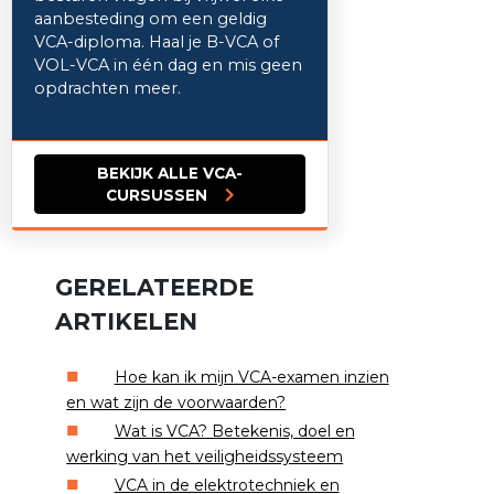
aanbesteding om een geldig
VCA-diploma. Haal je B-VCA of
VOL-VCA in één dag en mis geen
opdrachten meer.
BEKIJK ALLE VCA-
CURSUSSEN
GERELATEERDE
ARTIKELEN
Hoe kan ik mijn VCA-examen inzien
en wat zijn de voorwaarden?
Wat is VCA? Betekenis, doel en
werking van het veiligheidssysteem
VCA in de elektrotechniek en