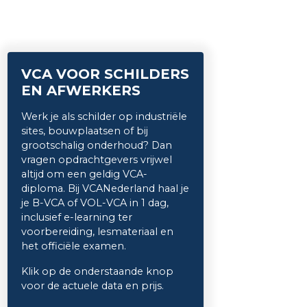
VCA VOOR SCHILDERS
EN AFWERKERS
Werk je als schilder op industriële
sites, bouwplaatsen of bij
grootschalig onderhoud? Dan
vragen opdrachtgevers vrijwel
altijd om een geldig VCA-
diploma. Bij VCANederland haal je
je B-VCA of VOL-VCA in 1 dag,
inclusief e-learning ter
voorbereiding, lesmateriaal en
het officiële examen.
Klik op de onderstaande knop
voor de actuele data en prijs.