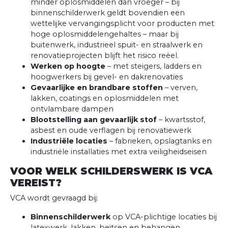
minder oplosmiddelen dan vroeger – bij
binnenschilderwerk geldt bovendien een
wettelijke vervangingsplicht voor producten met
hoge oplosmiddelengehaltes – maar bij
buitenwerk, industrieel spuit- en straalwerk en
renovatieprojecten blijft het risico reëel.
Werken op hoogte
– met steigers, ladders en
hoogwerkers bij gevel- en dakrenovaties
Gevaarlijke en brandbare stoffen
– verven,
lakken, coatings en oplosmiddelen met
ontvlambare dampen
Blootstelling aan gevaarlijk stof
– kwartsstof,
asbest en oude verflagen bij renovatiewerk
Industriële locaties
– fabrieken, opslagtanks en
industriële installaties met extra veiligheidseisen
VOOR WELK SCHILDERSWERK IS VCA
VEREIST?
VCA wordt gevraagd bij:
Binnenschilderwerk
op VCA-plichtige locaties bij
latexwerk, lakken, beitsen en behangen