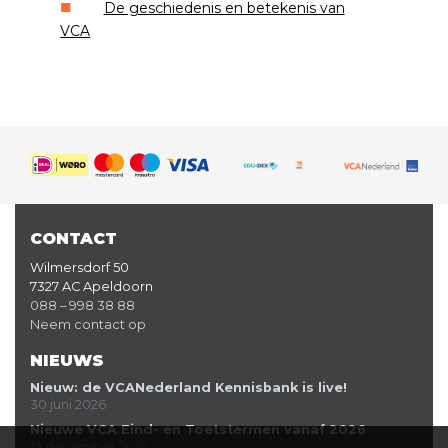
De geschiedenis en betekenis van
VCA
CONTACT
Wilmersdorf 50
7327 AC Apeldoorn
088 – 998 38 88
Neem contact op
NIEUWS
Nieuw: de VCANederland Kennisbank is live!
30 juni 2026
Nieuwe VCA Eind- en Toetstermen vanaf 2026
19 december 2025