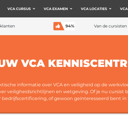
VCA CURSUS
VCA EXAMEN
VCA LOCATIES
VCA
klanten
94%
Van de cursisten
UW VCA KENNISCENT
ische informatie over VCA en veiligheid op de werkvloe
 veiligheidsrichtlijnen en wetgeving. Of je nu cursist
edrijfscertificering, of gewoon geïnteresseerd bent in v