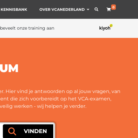
0
 KENNISBANK
OVER VCANEDERLAND
 beveelt onze training aan
RUM
r. Hier vind je antwoorden op al jouw vragen, van
 bent die zich voorbereidt op het VCA-examen,
eilig werken - wij helpen je verder.