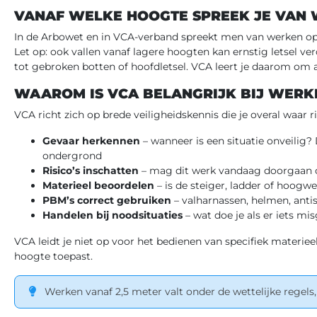
VANAF WELKE HOOGTE SPREEK JE VAN
In de Arbowet en in VCA-verband spreekt men van werken op 
Let op: ook vallen vanaf lagere hoogten kan ernstig letsel v
tot gebroken botten of hoofdletsel. VCA leert je daarom om al
WAAROM IS VCA BELANGRIJK BIJ WERK
VCA richt zich op brede veiligheidskennis die je overal waar 
Gevaar herkennen
– wanneer is een situatie onveilig?
ondergrond
Risico’s inschatten
– mag dit werk vandaag doorgaan o
Materieel beoordelen
– is de steiger, ladder of hoogw
PBM’s correct gebruiken
– valharnassen, helmen, anti
Handelen bij noodsituaties
– wat doe je als er iets mi
VCA leidt je niet op voor het bedienen van specifiek materieel
hoogte toepast.
Werken vanaf 2,5 meter valt onder de wettelijke regels