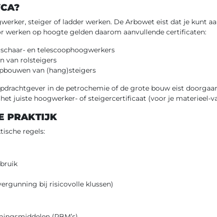
VCA?
rker, steiger of ladder werken. De Arbowet eist dat je kunt aa
oor werken op hoogte gelden daarom aanvullende certificaten:
 schaar- en telescoophoogwerkers
 van rolsteigers
opbouwen van (hang)steigers
 opdrachtgever in de petrochemie of de grote bouw eist doorgaa
et juiste hoogwerker- of steigercertificaat (voor je materieel-v
E PRAKTIJK
ische regels:
bruik
rgunning bij risicovolle klussen)
rmingsmiddelen (PBM’s)