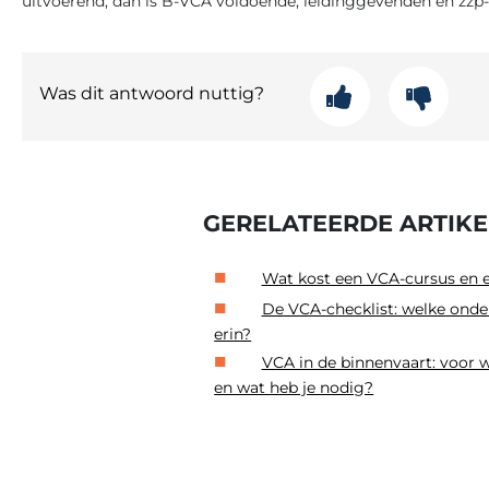
uitvoerend, dan is B-VCA voldoende; leidinggevenden en z
Was dit antwoord nuttig?
GERELATEERDE ARTIK
Wat kost een VCA-cursus en
De VCA-checklist: welke ond
erin?
VCA in de binnenvaart: voor wi
en wat heb je nodig?