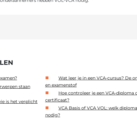
zp-onderaannemers hebben VOL-VCA nodig.
ELEN
 examen?
Wat leer je in een VCA-cursus? De 
en examenstof
erwerpen staan
Hoe controleer je een VCA-diploma 
certificaat?
e is het verplicht
VCA Basis of VCA VOL: welk diploma
nodig?