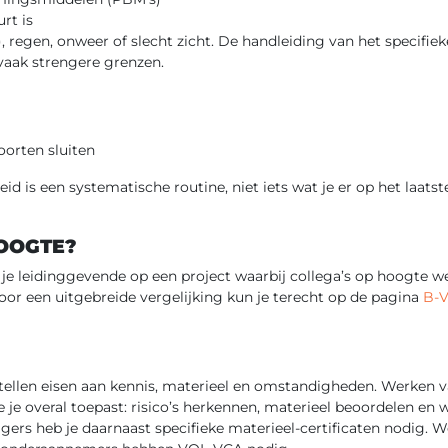
rt is
6), regen, onweer of slecht zicht. De handleiding van het specifie
 vaak strengere grenzen.
oorten sluiten
d is een systematische routine, niet iets wat je er op het laats
OOGTE?
je leidinggevende op een project waarbij collega’s op hoogte w
oor een uitgebreide vergelijking kun je terecht op de pagina
B-V
ellen eisen aan kennis, materieel en omstandigheden. Werken v
die je overal toepast: risico’s herkennen, materieel beoordelen e
igers heb je daarnaast specifieke materieel-certificaten nodig. W