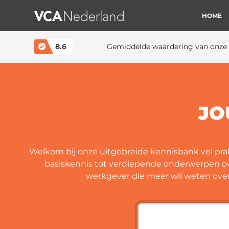
HOME
MAIN NAVIGATION
8.6
Gemiddelde waardering van onze 
JO
Welkom bij onze uitgebreide kennisbank vol prakt
basiskennis tot verdiepende onderwerpen over
werkgever die meer wil weten over b