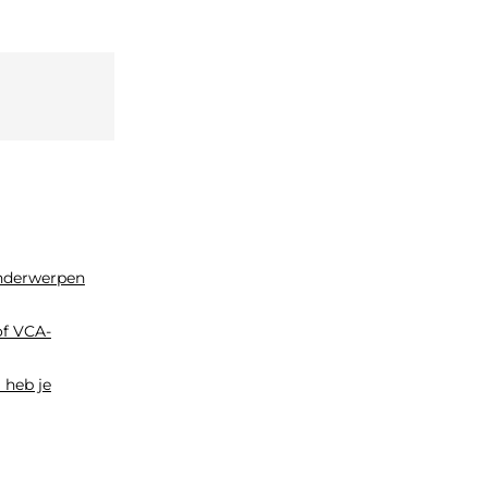
onderwerpen
of VCA-
 heb je