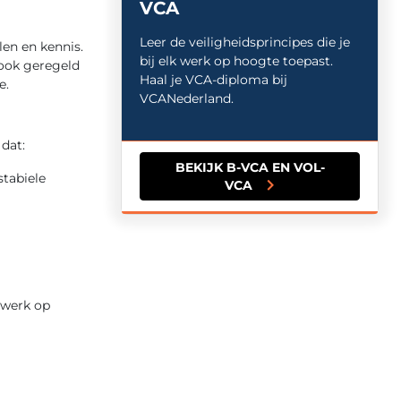
VCA
Leer de veiligheidsprincipes die je
en en kennis.
bij elk werk op hoogte toepast.
 ook geregeld
Haal je VCA-diploma bij
e.
VCANederland.
dat:
BEKIJK B-VCA EN VOL-
stabiele
VCA
k werk op