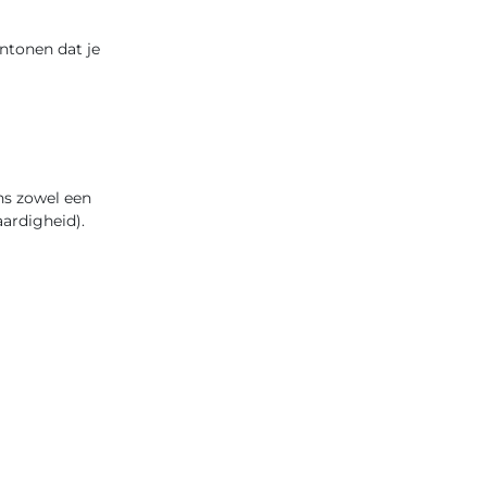
ntonen dat je
ns zowel een
aardigheid).