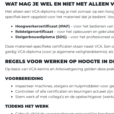
WAT MAG JE WEL EN NIET MET ALLEEN 
Met alleen een VCA-diploma mag je niet zomaar op een hoogwe
specifiek bent opgeleid voor het materieel dat je bedient. V
Hoogwerkercertificaat (IPAF)
– voor het bedienen van
Rolsteigercertificaat
– voor het opbouwen en gebruiken
Steigerbouwdiploma (SOG)
– voor het professioneel 
Deze materieel-specifieke certificaten staan naast VCA. Een
geldig VCA-diploma (voor je algemene veiligheidskennis) als h
REGELS VOOR WERKEN OP HOOGTE IN D
Op basis van VCA-kennis en Arbowetgeving gelden deze prakt
VOORBEREIDING
Inspecteer machines, steigers en hulpmiddelen voor ge
Controleer of alle certificaten en keuringen actueel zijn
Stem werk af met collega’s en de opdrachtgever (werkve
TIJDENS HET WERK
Gebruik altijd de voorgeschreven persoonlijke besche