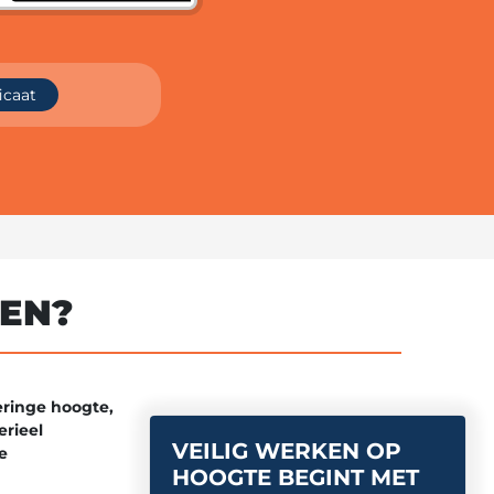
ficaat
TEN?
eringe hoogte,
erieel
VEILIG WERKEN OP
e
HOOGTE BEGINT MET