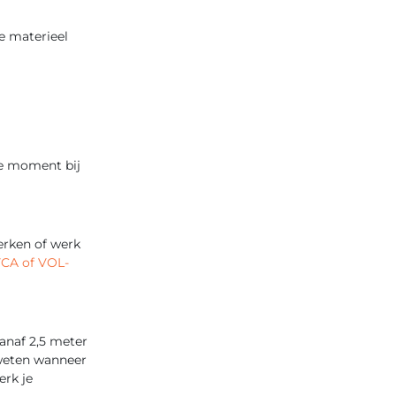
ke materieel
te moment bij
erken of werk
CA of VOL-
anaf 2,5 meter
n weten wanneer
erk je