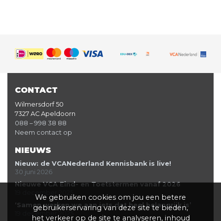
CONTACT
Wilmersdorf 50
7327 AC Apeldoorn
088 – 998 38 88
Neem contact op
NIEUWS
Nieuw: de VCANederland Kennisbank is live!
30 juni 2026
Nieuwe VCA Eind- en Toetstermen vanaf 2026
19 december 2025
We gebruiken cookies om jou een betere
‘Samen werken we aan iets dat heel belangrijk is’
gebruikerservaring van deze site te bieden,
19 december 2025
het verkeer op de site te analyseren, inhoud