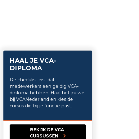
HAAL JE VCA-
DIPLOMA
De checklist eist dat
medewerkers een geldig VCA-
diploma hebben. Haal het jouwe
bij VCANederland en kies de
cursus die bij je functie past.
BEKIJK DE VCA-
CURSUSSEN