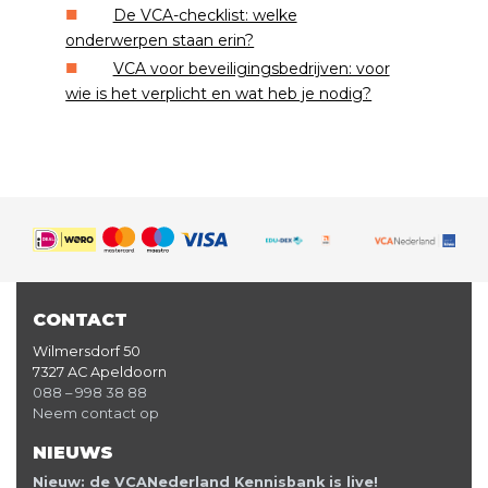
De VCA-checklist: welke
onderwerpen staan erin?
VCA voor beveiligingsbedrijven: voor
wie is het verplicht en wat heb je nodig?
CONTACT
Wilmersdorf 50
7327 AC Apeldoorn
088 – 998 38 88
Neem contact op
NIEUWS
Nieuw: de VCANederland Kennisbank is live!