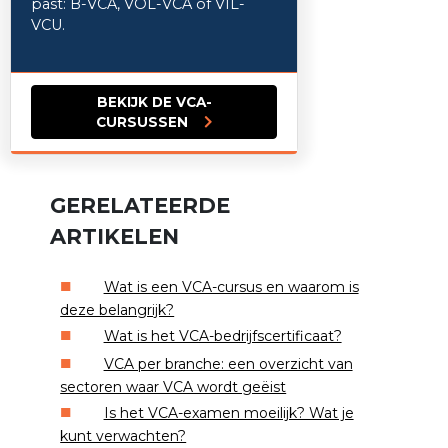
past: B-VCA, VOL-VCA of VIL-
VCU.
BEKIJK DE VCA-
CURSUSSEN
GERELATEERDE
ARTIKELEN
Wat is een VCA-cursus en waarom is
deze belangrijk?
Wat is het VCA-bedrijfscertificaat?
VCA per branche: een overzicht van
sectoren waar VCA wordt geëist
Is het VCA-examen moeilijk? Wat je
kunt verwachten?