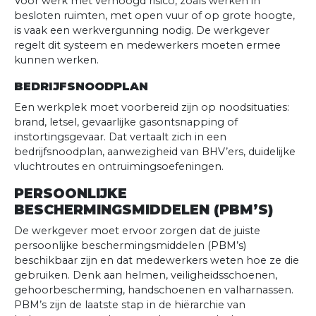
Voor werk met verhoogd risico, zoals werken in
besloten ruimten, met open vuur of op grote hoogte,
is vaak een werkvergunning nodig. De werkgever
regelt dit systeem en medewerkers moeten ermee
kunnen werken.
BEDRIJFSNOODPLAN
Een werkplek moet voorbereid zijn op noodsituaties:
brand, letsel, gevaarlijke gasontsnapping of
instortingsgevaar. Dat vertaalt zich in een
bedrijfsnoodplan, aanwezigheid van BHV’ers, duidelijke
vluchtroutes en ontruimingsoefeningen.
PERSOONLIJKE
BESCHERMINGSMIDDELEN (PBM’S)
De werkgever moet ervoor zorgen dat de juiste
persoonlijke beschermingsmiddelen (PBM’s)
beschikbaar zijn en dat medewerkers weten hoe ze die
gebruiken. Denk aan helmen, veiligheidsschoenen,
gehoorbescherming, handschoenen en valharnassen.
PBM’s zijn de laatste stap in de hiërarchie van