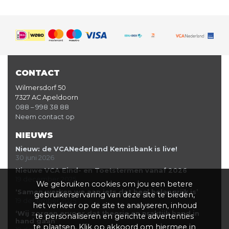
CONTACT
Wilmersdorf 50
7327 AC Apeldoorn
088 – 998 38 88
Neem contact op
NIEUWS
Nieuw: de VCANederland Kennisbank is live!
30 juni 2026
Nieuwe VCA Eind- en Toetstermen vanaf 2026
19 december 2025
We gebruiken cookies om jou een betere
‘Samen werken we aan iets dat heel belangrijk is’
gebruikerservaring van deze site te bieden,
19 december 2025
het verkeer op de site te analyseren, inhoud
‘Wij zorgen ervoor dat theorie en praktijk hand in
te personaliseren en gerichte advertenties
hand gaan’
te plaatsen. Klik op akkoord om hiermee in