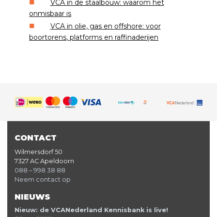
VCA in de staalbouw: waarom het
onmisbaar is
VCA in olie, gas en offshore: voor
boortorens, platforms en raffinaderijen
CONTACT
Wilmersdorf 50
7327 AC Apeldoorn
088 – 998 38 88
Neem contact op
NIEUWS
Nieuw: de VCANederland Kennisbank is live!