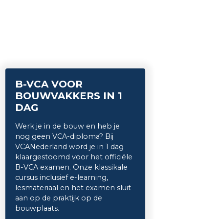
B-VCA VOOR
BOUWVAKKERS IN 1
DAG
Werk je in de bouw en heb je
nog geen VCA-diploma? Bij
VCANederland word je in 1 dag
klaargestoomd voor het officiële
B-VCA examen. Onze klassikale
cursus inclusief e-learning,
lesmateriaal en het examen sluit
aan op de praktijk op de
bouwplaats.