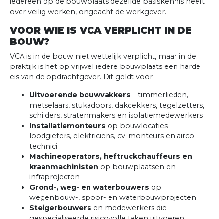
iedereen op de bouwplaats dezelfde basiskennis heeft
over veilig werken, ongeacht de werkgever.
VOOR WIE IS VCA VERPLICHT IN DE
BOUW?
VCA is in de bouw niet wettelijk verplicht, maar in de
praktijk is het op vrijwel iedere bouwplaats een harde
eis van de opdrachtgever. Dit geldt voor:
Uitvoerende bouwvakkers
– timmerlieden,
metselaars, stukadoors, dakdekkers, tegelzetters,
schilders, stratenmakers en isolatiemedewerkers
Installatiemonteurs
op bouwlocaties –
loodgieters, elektriciens, cv-monteurs en airco-
technici
Machineoperators, heftruckchauffeurs en
kraanmachinisten
op bouwplaatsen en
infraprojecten
Grond-, weg- en waterbouwers
op
wegenbouw-, spoor- en waterbouwprojecten
Steigerbouwers
en medewerkers die
gespecialiseerde risicovolle taken uitvoeren